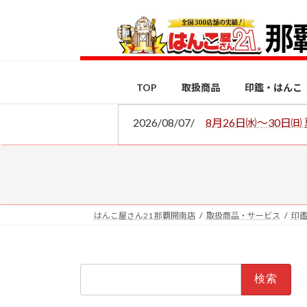
コ
ナ
ン
ビ
テ
ゲ
ン
ー
ツ
シ
TOP
取扱商品
印鑑・はんこ
へ
ョ
ス
ン
2026/08/07/
8月26日㈬～30日
キ
に
ッ
移
プ
動
はんこ屋さん21 那覇開南店
取扱商品・サービス
印
検
索: