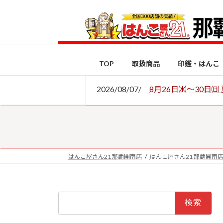
コ
ナ
ン
ビ
テ
ゲ
ン
ー
ツ
シ
TOP
取扱商品
印鑑・はんこ
へ
ョ
ス
ン
2026/08/07/
8月26日㈬～30日
キ
に
ッ
移
プ
動
はんこ屋さん21 那覇開南店
はんこ屋さん21 那覇開南
検
索: